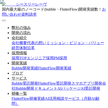
シースリーレーヴ
国内最大級のノーコード(bubble・FlutterFlow)開発実績数！
お
問い合わせ
資料請求
弊社の強み
開発の流れ
会社紹介
会社概要
代表の想い
ミッション・ビジョン・バリュー
経営体制
沿革
採用情報
採用TOP
エンジニア採用
PM採用
開発実績
Bubble開発実績
FlutterFlow開発実績
ブログ
サービス
Bubble受託開発
FlutterFlow受託開発
スマホアプリ開発会
社
Bubble開発ドキュメント
AIパッケージ
AI受託開発
研修一覧
FlutterFlow研修実績
AI活用相談サービス（月額AI顧
問）