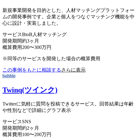
新規事業開発を目的とした、人材マッチングプラットフォー
ムの開発事例です。企業と個人をつなぐマッチング機能を中
心に設計・実装しました。
サービス
BtoB人材マッチング
開発期間
約3ヶ月
概算費用
200〜300万円
※同等のサービスを開発した場合の概算費用
この事例をもとに相談する
さらに表示
bubble
Twinq(ツインク)
Twitterに気軽に質問を投稿できるサービス。回答結果は年齢
や性別などで詳細にグラフ表示
サービス
SNS
開発期間
約2ヶ月
概算費用
100〜200万円