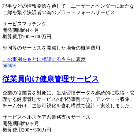
記事などの情報発信を通して、ユーザーとベンダーに新たな
ご縁を繋ぐ決済者の為のプラットフォームサービス
サービス
マッチング
開発期間
約4ヶ月
概算費用
500〜700万円
※同等のサービスを開発した場合の概算費用
この事例をもとに相談する
さらに表示
bubble
従業員向け健康管理サービス
企業の従業員を対象に、生活習慣データを継続的に取得・管
理する健康管理サービスの開発事例です。アンケート収集、
チーム分け、進捗可視化を含む構成で設計・実装しました。
サービス
ヘルスケア系業務支援サービス
開発期間
約2ヶ月
概算費用
200〜300万円