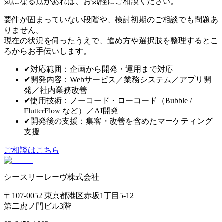
気になる点があれば、お気軽にご相談ください。
要件が固まっていない段階や、検討初期のご相談でも問題あ
りません。
現在の状況を伺ったうえで、進め方や選択肢を整理するとこ
ろからお手伝いします。
✔
対応範囲：企画から開発・運用まで対応
✔
開発内容：Webサービス／業務システム／アプリ開
発／社内業務改善
✔
使用技術：ノーコード・ローコード（Bubble /
FlutterFlow など）／AI開発
✔
開発後の支援：集客・改善を含めたマーケティング
支援
ご相談はこちら
シースリーレーヴ株式会社
〒107-0052 東京都港区赤坂1丁目5-12
第二虎ノ門ビル3階