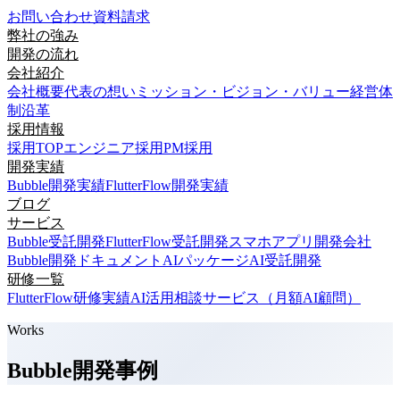
お問い合わせ
資料請求
弊社の強み
開発の流れ
会社紹介
会社概要
代表の想い
ミッション・ビジョン・バリュー
経営体
制
沿革
採用情報
採用TOP
エンジニア採用
PM採用
開発実績
Bubble開発実績
FlutterFlow開発実績
ブログ
サービス
Bubble受託開発
FlutterFlow受託開発
スマホアプリ開発会社
Bubble開発ドキュメント
AIパッケージ
AI受託開発
研修一覧
FlutterFlow研修実績
AI活用相談サービス（月額AI顧問）
Works
Bubble開発事例