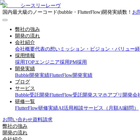
シースリーレーヴ
国内最大級のノーコード(bubble・FlutterFlow)開発実績数！
お
弊社の強み
開発の流れ
会社紹介
会社概要
代表の想い
ミッション・ビジョン・バリュー
経
採用情報
採用TOP
エンジニア採用
PM採用
開発実績
Bubble開発実績
FlutterFlow開発実績
ブログ
サービス
Bubble受託開発
FlutterFlow受託開発
スマホアプリ開発会
研修一覧
FlutterFlow研修実績
AI活用相談サービス（月額AI顧問）
お問い合わせ
資料請求
弊社の強み
開発の流れ
会社紹介