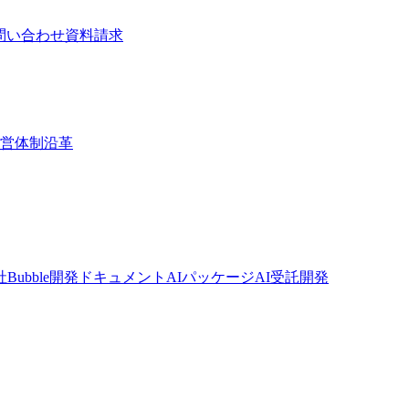
問い合わせ
資料請求
営体制
沿革
社
Bubble開発ドキュメント
AIパッケージ
AI受託開発