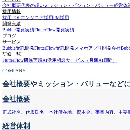
会社概要
代表の想い
ミッション・ビジョン・バリュー
経営体
採用情報
採用TOP
エンジニア採用
PM採用
開発実績
Bubble開発実績
FlutterFlow開発実績
ブログ
サービス
Bubble受託開発
FlutterFlow受託開発
スマホアプリ開発会社
Bu
研修一覧
FlutterFlow研修実績
AI活用相談サービス（月額AI顧問）
COMPANY
会社概要やミッション・バリューなど
会社概要
正式社名、代表氏名、本社所在地、資本金、事業内容、主要
経営体制