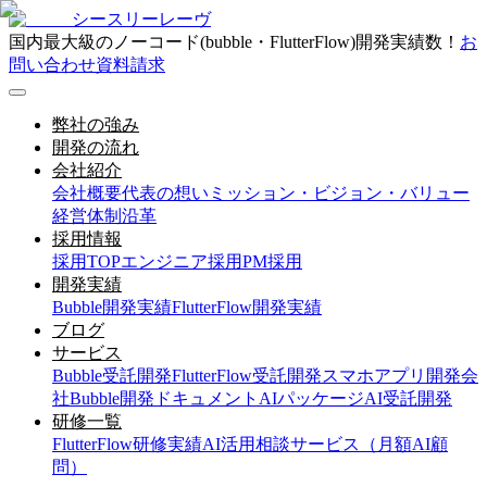
シースリーレーヴ
国内最大級のノーコード(bubble・FlutterFlow)開発実績数！
お
問い合わせ
資料請求
弊社の強み
開発の流れ
会社紹介
会社概要
代表の想い
ミッション・ビジョン・バリュー
経営体制
沿革
採用情報
採用TOP
エンジニア採用
PM採用
開発実績
Bubble開発実績
FlutterFlow開発実績
ブログ
サービス
Bubble受託開発
FlutterFlow受託開発
スマホアプリ開発会
社
Bubble開発ドキュメント
AIパッケージ
AI受託開発
研修一覧
FlutterFlow研修実績
AI活用相談サービス（月額AI顧
問）