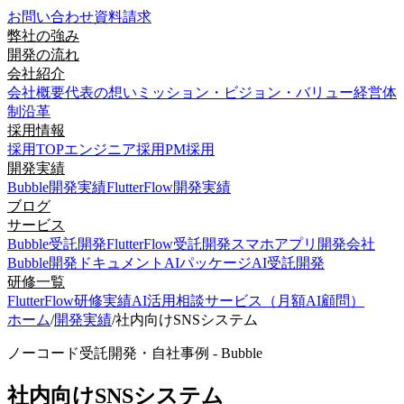
お問い合わせ
資料請求
弊社の強み
開発の流れ
会社紹介
会社概要
代表の想い
ミッション・ビジョン・バリュー
経営体
制
沿革
採用情報
採用TOP
エンジニア採用
PM採用
開発実績
Bubble開発実績
FlutterFlow開発実績
ブログ
サービス
Bubble受託開発
FlutterFlow受託開発
スマホアプリ開発会社
Bubble開発ドキュメント
AIパッケージ
AI受託開発
研修一覧
FlutterFlow研修実績
AI活用相談サービス（月額AI顧問）
ホーム
/
開発実績
/
社内向けSNSシステム
ノーコード受託開発・自社事例 - Bubble
社内向けSNSシステム