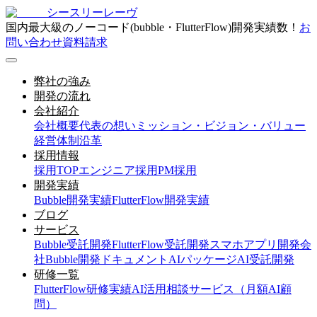
シースリーレーヴ
国内最大級のノーコード(bubble・FlutterFlow)開発実績数！
お
問い合わせ
資料請求
弊社の強み
開発の流れ
会社紹介
会社概要
代表の想い
ミッション・ビジョン・バリュー
経営体制
沿革
採用情報
採用TOP
エンジニア採用
PM採用
開発実績
Bubble開発実績
FlutterFlow開発実績
ブログ
サービス
Bubble受託開発
FlutterFlow受託開発
スマホアプリ開発会
社
Bubble開発ドキュメント
AIパッケージ
AI受託開発
研修一覧
FlutterFlow研修実績
AI活用相談サービス（月額AI顧
問）