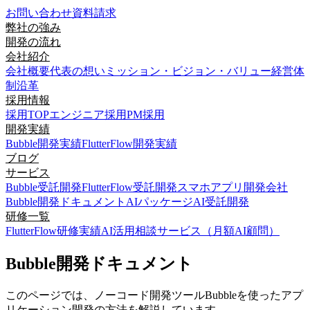
お問い合わせ
資料請求
弊社の強み
開発の流れ
会社紹介
会社概要
代表の想い
ミッション・ビジョン・バリュー
経営体
制
沿革
採用情報
採用TOP
エンジニア採用
PM採用
開発実績
Bubble開発実績
FlutterFlow開発実績
ブログ
サービス
Bubble受託開発
FlutterFlow受託開発
スマホアプリ開発会社
Bubble開発ドキュメント
AIパッケージ
AI受託開発
研修一覧
FlutterFlow研修実績
AI活用相談サービス（月額AI顧問）
Bubble開発ドキュメント
このページでは、ノーコード開発ツールBubbleを使ったアプ
リケーション開発の方法を解説しています。