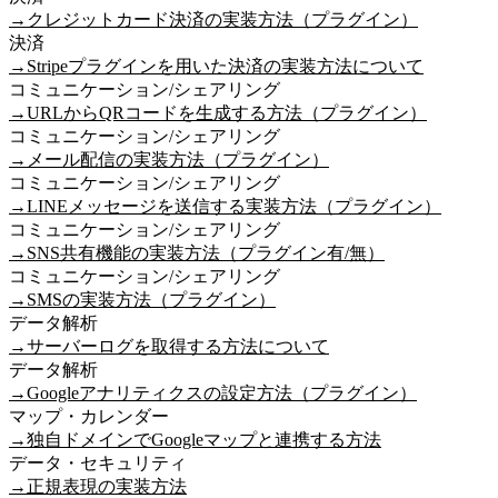
→
クレジットカード決済の実装方法（プラグイン）
決済
→
Stripeプラグインを用いた決済の実装方法について
コミュニケーション/シェアリング
→
URLからQRコードを生成する方法（プラグイン）
コミュニケーション/シェアリング
→
メール配信の実装方法（プラグイン）
コミュニケーション/シェアリング
→
LINEメッセージを送信する実装方法（プラグイン）
コミュニケーション/シェアリング
→
SNS共有機能の実装方法（プラグイン有/無）
コミュニケーション/シェアリング
→
SMSの実装方法（プラグイン）
データ解析
→
サーバーログを取得する方法について
データ解析
→
Googleアナリティクスの設定方法（プラグイン）
マップ・カレンダー
→
独自ドメインでGoogleマップと連携する方法
データ・セキュリティ
→
正規表現の実装方法