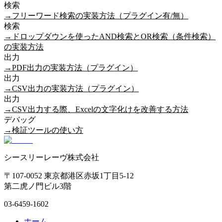
検索
→
フリーワード検索の実装方法（プラグイン有/無）
検索
→
ドロップダウンを使ったAND検索とOR検索（条件検索）
の実装方法
出力
→
PDF出力の実装方法（プラグイン）
出力
→
CSV出力の実装方法（プラグイン）
出力
→
CSV出力する際、Excelの文字化けを改善する方法
デバッグ
→
検証ツールの使い方
シースリーレーヴ株式会社
〒107-0052 東京都港区赤坂1丁目5-12
第二虎ノ門ビル3階
03-6459-1602
ホーム