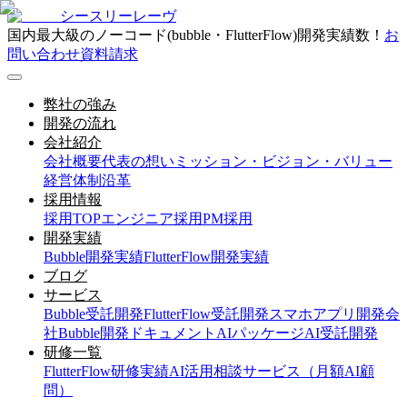
シースリーレーヴ
国内最大級のノーコード(bubble・FlutterFlow)開発実績数！
お
問い合わせ
資料請求
弊社の強み
開発の流れ
会社紹介
会社概要
代表の想い
ミッション・ビジョン・バリュー
経営体制
沿革
採用情報
採用TOP
エンジニア採用
PM採用
開発実績
Bubble開発実績
FlutterFlow開発実績
ブログ
サービス
Bubble受託開発
FlutterFlow受託開発
スマホアプリ開発会
社
Bubble開発ドキュメント
AIパッケージ
AI受託開発
研修一覧
FlutterFlow研修実績
AI活用相談サービス（月額AI顧
問）