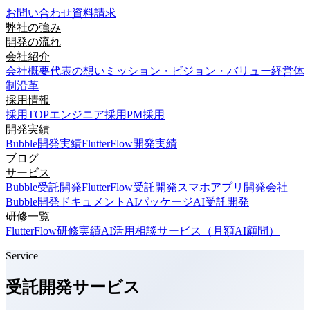
お問い合わせ
資料請求
弊社の強み
開発の流れ
会社紹介
会社概要
代表の想い
ミッション・ビジョン・バリュー
経営体
制
沿革
採用情報
採用TOP
エンジニア採用
PM採用
開発実績
Bubble開発実績
FlutterFlow開発実績
ブログ
サービス
Bubble受託開発
FlutterFlow受託開発
スマホアプリ開発会社
Bubble開発ドキュメント
AIパッケージ
AI受託開発
研修一覧
FlutterFlow研修実績
AI活用相談サービス（月額AI顧問）
Service
受託開発サービス