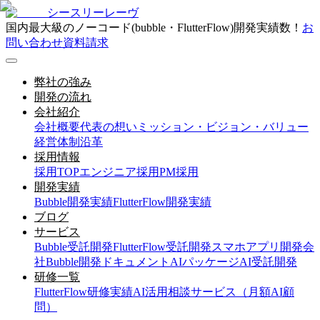
シースリーレーヴ
国内最大級のノーコード(bubble・FlutterFlow)開発実績数！
お
問い合わせ
資料請求
弊社の強み
開発の流れ
会社紹介
会社概要
代表の想い
ミッション・ビジョン・バリュー
経営体制
沿革
採用情報
採用TOP
エンジニア採用
PM採用
開発実績
Bubble開発実績
FlutterFlow開発実績
ブログ
サービス
Bubble受託開発
FlutterFlow受託開発
スマホアプリ開発会
社
Bubble開発ドキュメント
AIパッケージ
AI受託開発
研修一覧
FlutterFlow研修実績
AI活用相談サービス（月額AI顧
問）