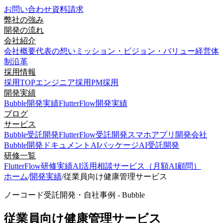
お問い合わせ
資料請求
弊社の強み
開発の流れ
会社紹介
会社概要
代表の想い
ミッション・ビジョン・バリュー
経営体
制
沿革
採用情報
採用TOP
エンジニア採用
PM採用
開発実績
Bubble開発実績
FlutterFlow開発実績
ブログ
サービス
Bubble受託開発
FlutterFlow受託開発
スマホアプリ開発会社
Bubble開発ドキュメント
AIパッケージ
AI受託開発
研修一覧
FlutterFlow研修実績
AI活用相談サービス（月額AI顧問）
ホーム
/
開発実績
/
従業員向け健康管理サービス
ノーコード受託開発・自社事例 - Bubble
従業員向け健康管理サービス