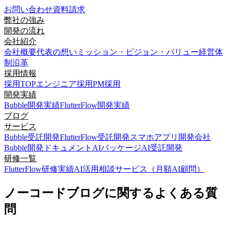
お問い合わせ
資料請求
弊社の強み
開発の流れ
会社紹介
会社概要
代表の想い
ミッション・ビジョン・バリュー
経営体
制
沿革
採用情報
採用TOP
エンジニア採用
PM採用
開発実績
Bubble開発実績
FlutterFlow開発実績
ブログ
サービス
Bubble受託開発
FlutterFlow受託開発
スマホアプリ開発会社
Bubble開発ドキュメント
AIパッケージ
AI受託開発
研修一覧
FlutterFlow研修実績
AI活用相談サービス（月額AI顧問）
ノーコードブログに関するよくある質
問