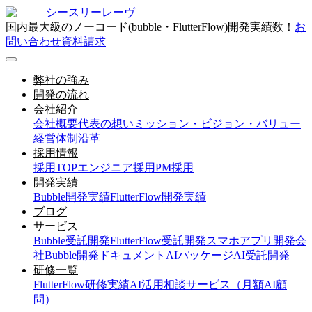
シースリーレーヴ
国内最大級のノーコード(bubble・FlutterFlow)開発実績数！
お
問い合わせ
資料請求
弊社の強み
開発の流れ
会社紹介
会社概要
代表の想い
ミッション・ビジョン・バリュー
経営体制
沿革
採用情報
採用TOP
エンジニア採用
PM採用
開発実績
Bubble開発実績
FlutterFlow開発実績
ブログ
サービス
Bubble受託開発
FlutterFlow受託開発
スマホアプリ開発会
社
Bubble開発ドキュメント
AIパッケージ
AI受託開発
研修一覧
FlutterFlow研修実績
AI活用相談サービス（月額AI顧
問）