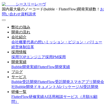
シースリーレーヴ
国内最大級のノーコード(bubble・FlutterFlow)開発実績数！
お
問い合わせ
資料請求
弊社の強み
開発の流れ
会社紹介
会社概要
代表の想い
ミッション・ビジョン・バリュー
経営体制
沿革
採用情報
採用TOP
エンジニア採用
PM採用
開発実績
Bubble開発実績
FlutterFlow開発実績
ブログ
サービス
Bubble受託開発
FlutterFlow受託開発
スマホアプリ開発会
社
Bubble開発ドキュメント
AIパッケージ
AI受託開発
研修一覧
FlutterFlow研修実績
AI活用相談サービス（月額AI顧
問）