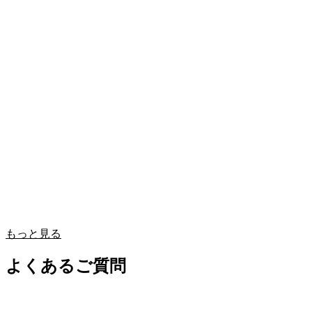
オススメのノーコード受託開発会社13選をプロが
厳選！各社の強みやメリットもご紹介【2025年
版】
bubble開発会社おすすめ12選｜ノーコード開発に
特化したプロが厳選【2026年版】
【オススメのノーコードツール8選】ノーコードで
Webサイト（ホームページ）制作はできる？メリ
ットや注意点もご紹介
【bubble開発実績12選！】ノーコードBubbleで作
ったアプリ12選｜Bubbleの特徴や料金、注意点も
解説
もっと見る
よくあるご質問