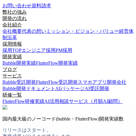
お問い合わせ
資料請求
弊社の強み
開発の流れ
会社紹介
会社概要
代表の想い
ミッション・ビジョン・バリュー
経営体
制
沿革
採用情報
採用TOP
エンジニア採用
PM採用
開発実績
Bubble開発実績
FlutterFlow開発実績
ブログ
サービス
Bubble受託開発
FlutterFlow受託開発
スマホアプリ開発会社
Bubble開発ドキュメント
AIパッケージ
AI受託開発
研修一覧
FlutterFlow研修実績
AI活用相談サービス（月額AI顧問）
国内最大級のノーコード(bubble・FlutterFlow)開発実績数
リリースはスタート。