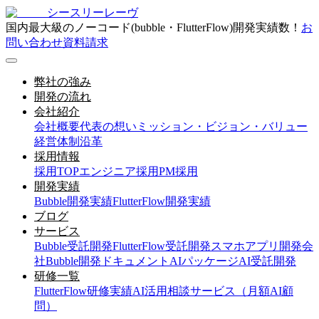
シースリーレーヴ
国内最大級のノーコード(bubble・FlutterFlow)開発実績数！
お
問い合わせ
資料請求
弊社の強み
開発の流れ
会社紹介
会社概要
代表の想い
ミッション・ビジョン・バリュー
経営体制
沿革
採用情報
採用TOP
エンジニア採用
PM採用
開発実績
Bubble開発実績
FlutterFlow開発実績
ブログ
サービス
Bubble受託開発
FlutterFlow受託開発
スマホアプリ開発会
社
Bubble開発ドキュメント
AIパッケージ
AI受託開発
研修一覧
FlutterFlow研修実績
AI活用相談サービス（月額AI顧
問）