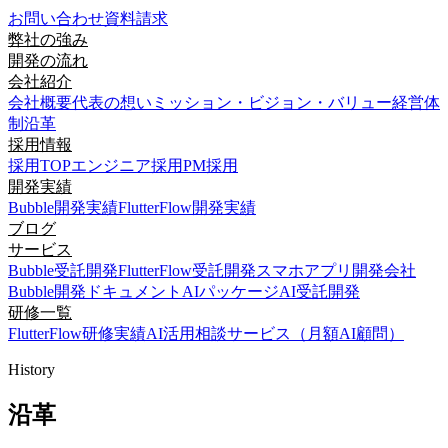
お問い合わせ
資料請求
弊社の強み
開発の流れ
会社紹介
会社概要
代表の想い
ミッション・ビジョン・バリュー
経営体
制
沿革
採用情報
採用TOP
エンジニア採用
PM採用
開発実績
Bubble開発実績
FlutterFlow開発実績
ブログ
サービス
Bubble受託開発
FlutterFlow受託開発
スマホアプリ開発会社
Bubble開発ドキュメント
AIパッケージ
AI受託開発
研修一覧
FlutterFlow研修実績
AI活用相談サービス（月額AI顧問）
History
沿革