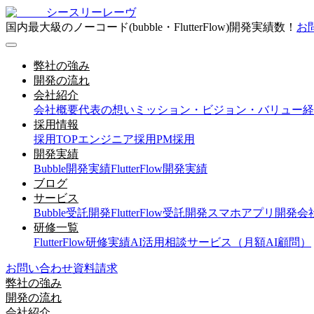
シースリーレーヴ
国内最大級のノーコード(bubble・FlutterFlow)開発実績数！
お
弊社の強み
開発の流れ
会社紹介
会社概要
代表の想い
ミッション・ビジョン・バリュー
経
採用情報
採用TOP
エンジニア採用
PM採用
開発実績
Bubble開発実績
FlutterFlow開発実績
ブログ
サービス
Bubble受託開発
FlutterFlow受託開発
スマホアプリ開発会
研修一覧
FlutterFlow研修実績
AI活用相談サービス（月額AI顧問）
お問い合わせ
資料請求
弊社の強み
開発の流れ
会社紹介