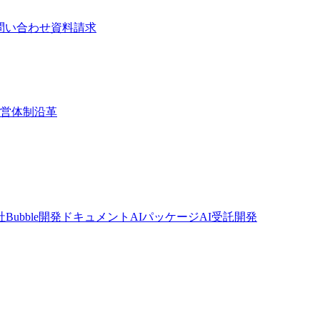
問い合わせ
資料請求
営体制
沿革
社
Bubble開発ドキュメント
AIパッケージ
AI受託開発