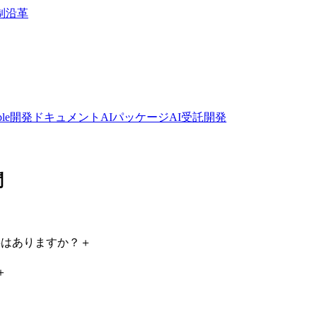
制
沿革
bble開発ドキュメント
AIパッケージ
AI受託開発
問
連記事はありますか？
＋
＋