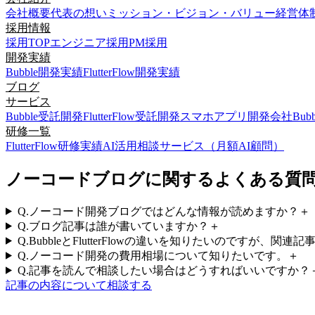
会社概要
代表の想い
ミッション・ビジョン・バリュー
経営体
採用情報
採用TOP
エンジニア採用
PM採用
開発実績
Bubble開発実績
FlutterFlow開発実績
ブログ
サービス
Bubble受託開発
FlutterFlow受託開発
スマホアプリ開発会社
Bu
研修一覧
FlutterFlow研修実績
AI活用相談サービス（月額AI顧問）
ノーコードブログに関するよくある質
Q.
ノーコード開発ブログではどんな情報が読めますか？
＋
Q.
ブログ記事は誰が書いていますか？
＋
Q.
BubbleとFlutterFlowの違いを知りたいのですが、関
Q.
ノーコード開発の費用相場について知りたいです。
＋
Q.
記事を読んで相談したい場合はどうすればいいですか？
記事の内容について相談する