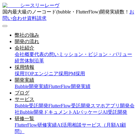
シースリーレーヴ
国内最大級のノーコード(bubble・FlutterFlow)開発実績数！
お
問い合わせ
資料請求
弊社の強み
開発の流れ
会社紹介
会社概要
代表の想い
ミッション・ビジョン・バリュー
経営体制
沿革
採用情報
採用TOP
エンジニア採用
PM採用
開発実績
Bubble開発実績
FlutterFlow開発実績
ブログ
サービス
Bubble受託開発
FlutterFlow受託開発
スマホアプリ開発会
社
Bubble開発ドキュメント
AIパッケージ
AI受託開発
研修一覧
FlutterFlow研修実績
AI活用相談サービス（月額AI顧
問）