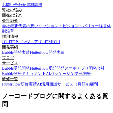
お問い合わせ
資料請求
弊社の強み
開発の流れ
会社紹介
会社概要
代表の想い
ミッション・ビジョン・バリュー
経営体
制
沿革
採用情報
採用TOP
エンジニア採用
PM採用
開発実績
Bubble開発実績
FlutterFlow開発実績
ブログ
サービス
Bubble受託開発
FlutterFlow受託開発
スマホアプリ開発会社
Bubble開発ドキュメント
AIパッケージ
AI受託開発
研修一覧
FlutterFlow研修実績
AI活用相談サービス（月額AI顧問）
ノーコードブログに関するよくある質
問