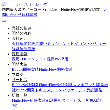
シースリーレーヴ
国内最大級のノーコード(bubble・FlutterFlow)開発実績数！
お
問い合わせ
資料請求
弊社の強み
開発の流れ
会社紹介
会社概要
代表の想い
ミッション・ビジョン・バリュー
経営体制
沿革
採用情報
採用TOP
エンジニア採用
PM採用
開発実績
Bubble開発実績
FlutterFlow開発実績
ブログ
サービス
Bubble受託開発
FlutterFlow受託開発
スマホアプリ開発会
社
Bubble開発ドキュメント
AIパッケージ
AI受託開発
研修一覧
FlutterFlow研修実績
AI活用相談サービス（月額AI顧
問）