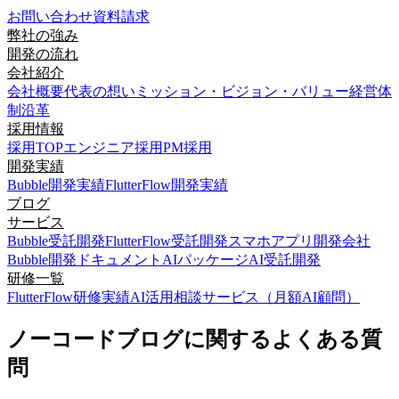
お問い合わせ
資料請求
弊社の強み
開発の流れ
会社紹介
会社概要
代表の想い
ミッション・ビジョン・バリュー
経営体
制
沿革
採用情報
採用TOP
エンジニア採用
PM採用
開発実績
Bubble開発実績
FlutterFlow開発実績
ブログ
サービス
Bubble受託開発
FlutterFlow受託開発
スマホアプリ開発会社
Bubble開発ドキュメント
AIパッケージ
AI受託開発
研修一覧
FlutterFlow研修実績
AI活用相談サービス（月額AI顧問）
ノーコードブログに関するよくある質
問