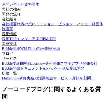
お問い合わせ
資料請求
弊社の強み
開発の流れ
会社紹介
会社概要
代表の想い
ミッション・ビジョン・バリュー
経営体
制
沿革
採用情報
採用TOP
エンジニア採用
PM採用
開発実績
Bubble開発実績
FlutterFlow開発実績
ブログ
サービス
Bubble受託開発
FlutterFlow受託開発
スマホアプリ開発会社
Bubble開発ドキュメント
AIパッケージ
AI受託開発
研修一覧
FlutterFlow研修実績
AI活用相談サービス（月額AI顧問）
ノーコードブログに関するよくある質
問