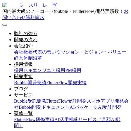
シースリーレーヴ
国内最大級のノーコード(bubble・FlutterFlow)開発実績数！
お
問い合わせ
資料請求
弊社の強み
開発の流れ
会社紹介
会社概要
代表の想い
ミッション・ビジョン・バリュー
経営体制
沿革
採用情報
採用TOP
エンジニア採用
PM採用
開発実績
Bubble開発実績
FlutterFlow開発実績
ブログ
サービス
Bubble受託開発
FlutterFlow受託開発
スマホアプリ開発会
社
Bubble開発ドキュメント
AIパッケージ
AI受託開発
研修一覧
FlutterFlow研修実績
AI活用相談サービス（月額AI顧
問）