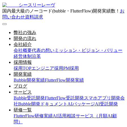
シースリーレーヴ
国内最大級のノーコード(bubble・FlutterFlow)開発実績数！
お
問い合わせ
資料請求
弊社の強み
開発の流れ
会社紹介
会社概要
代表の想い
ミッション・ビジョン・バリュー
経営体制
沿革
採用情報
採用TOP
エンジニア採用
PM採用
開発実績
Bubble開発実績
FlutterFlow開発実績
ブログ
サービス
Bubble受託開発
FlutterFlow受託開発
スマホアプリ開発会
社
Bubble開発ドキュメント
AIパッケージ
AI受託開発
研修一覧
FlutterFlow研修実績
AI活用相談サービス（月額AI顧
問）