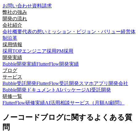
お問い合わせ
資料請求
弊社の強み
開発の流れ
会社紹介
会社概要
代表の想い
ミッション・ビジョン・バリュー
経営体
制
沿革
採用情報
採用TOP
エンジニア採用
PM採用
開発実績
Bubble開発実績
FlutterFlow開発実績
ブログ
サービス
Bubble受託開発
FlutterFlow受託開発
スマホアプリ開発会社
Bubble開発ドキュメント
AIパッケージ
AI受託開発
研修一覧
FlutterFlow研修実績
AI活用相談サービス（月額AI顧問）
ノーコードブログに関するよくある質
問