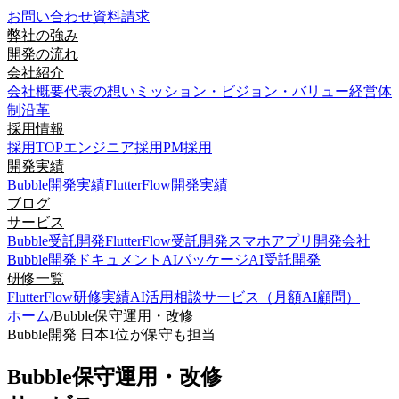
お問い合わせ
資料請求
弊社の強み
開発の流れ
会社紹介
会社概要
代表の想い
ミッション・ビジョン・バリュー
経営体
制
沿革
採用情報
採用TOP
エンジニア採用
PM採用
開発実績
Bubble開発実績
FlutterFlow開発実績
ブログ
サービス
Bubble受託開発
FlutterFlow受託開発
スマホアプリ開発会社
Bubble開発ドキュメント
AIパッケージ
AI受託開発
研修一覧
FlutterFlow研修実績
AI活用相談サービス（月額AI顧問）
ホーム
/
Bubble保守運用・改修
Bubble開発 日本1位が保守も担当
Bubble保守運用・改修