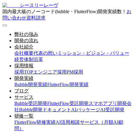
シースリーレーヴ
国内最大級のノーコード(bubble・FlutterFlow)開発実績数！
お
問い合わせ
資料請求
弊社の強み
開発の流れ
会社紹介
会社概要
代表の想い
ミッション・ビジョン・バリュー
経営体制
沿革
採用情報
採用TOP
エンジニア採用
PM採用
開発実績
Bubble開発実績
FlutterFlow開発実績
ブログ
サービス
Bubble受託開発
FlutterFlow受託開発
スマホアプリ開発会
社
Bubble開発ドキュメント
AIパッケージ
AI受託開発
研修一覧
FlutterFlow研修実績
AI活用相談サービス（月額AI顧
問）