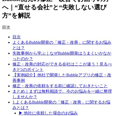
へ｜“直せる会社”と“失敗しない選び
方”を解説
目次
目次
よくあるBubble開発の「修正・改善」に関するお悩み
とは？
失敗事例から学ぶ｜なぜBubble開発はうまくいかなか
ったのか？
修正・改善の対応ができる会社はここが違う！見るべ
き3つのポイント
【実例紹介】他社で開発したBubbleアプリの修正・改
善事例
修正・改善の依頼をする前に確認しておきたいこと
まとめ｜まずは無料相談で、今のお悩みを一緒に整理
しませんか？
1.よくあるBubble開発の「修正・改善」に関するお悩
みとは？
▶ 他社に依頼した場合のお悩み