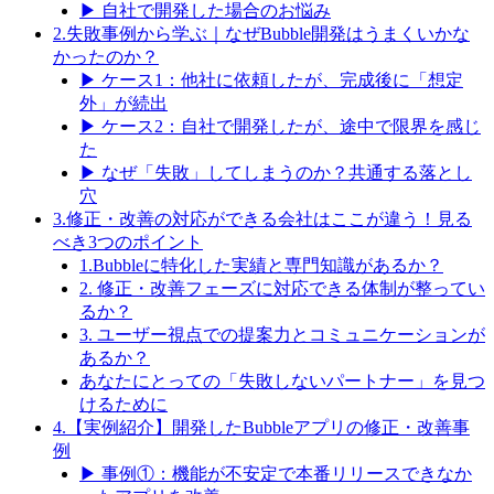
▶ 自社で開発した場合のお悩み
2.失敗事例から学ぶ｜なぜBubble開発はうまくいかな
かったのか？
▶ ケース1：他社に依頼したが、完成後に「想定
外」が続出
▶ ケース2：自社で開発したが、途中で限界を感じ
た
▶ なぜ「失敗」してしまうのか？共通する落とし
穴
3.修正・改善の対応ができる会社はここが違う！見る
べき3つのポイント
1.Bubbleに特化した実績と専門知識があるか？
2. 修正・改善フェーズに対応できる体制が整ってい
るか？
3. ユーザー視点での提案力とコミュニケーションが
あるか？
あなたにとっての「失敗しないパートナー」を見つ
けるために
4.【実例紹介】開発したBubbleアプリの修正・改善事
例
▶ 事例①：機能が不安定で本番リリースできなか