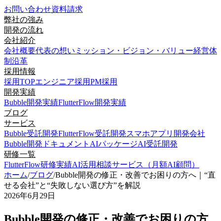
お問い合わせ
資料請求
弊社の強み
開発の流れ
会社紹介
会社概要
代表の想い
ミッション・ビジョン・バリュー
経営体
制
沿革
採用情報
採用TOP
エンジニア採用
PM採用
開発実績
Bubble開発実績
FlutterFlow開発実績
ブログ
サービス
Bubble受託開発
FlutterFlow受託開発
スマホアプリ開発会社
Bubble開発ドキュメント
AIパッケージ
AI受託開発
研修一覧
FlutterFlow研修実績
AI活用相談サービス（月額AI顧問）
ホーム
/
ブログ
/
Bubble開発の修正・改善でお困りの方へ｜“直
せる会社”と“失敗しない選び方”を解説
2026年6月29日
Bubble開発の修正・改善でお困りの方