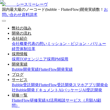
シースリーレーヴ
国内最大級のノーコード(bubble・FlutterFlow)開発実績数！
お
問い合わせ
資料請求
弊社の強み
開発の流れ
会社紹介
会社概要
代表の想い
ミッション・ビジョン・バリュー
経営体制
沿革
採用情報
採用TOP
エンジニア採用
PM採用
開発実績
Bubble開発実績
FlutterFlow開発実績
ブログ
サービス
Bubble受託開発
FlutterFlow受託開発
スマホアプリ開発会
社
Bubble開発ドキュメント
AIパッケージ
AI受託開発
研修一覧
FlutterFlow研修実績
AI活用相談サービス（月額AI顧
問）