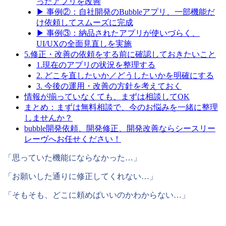
ったアプリを改善
▶ 事例②：自社開発のBubbleアプリ、一部機能だ
け依頼してスムーズに完成
▶ 事例③：納品されたアプリが使いづらく、
UI/UXの全面見直しを実施
5.修正・改善の依頼をする前に確認しておきたいこと
1.現在のアプリの状況を整理する
2. どこを直したいか／どうしたいかを明確にする
3. 今後の運用・改善の方針を考えておく
情報が揃っていなくても、まずは相談してOK
まとめ：まずは無料相談で、今のお悩みを一緒に整理
しませんか？
bubble開発依頼、開発修正、開発改善ならシースリー
レーヴへお任せください！
「思っていた機能にならなかった…」
「お願いした通りに修正してくれない…」
「そもそも、どこに頼めばいいのかわからない…」