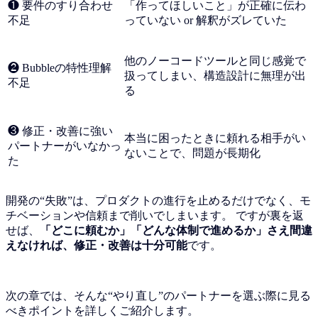
❶ 要件のすり合わせ
「作ってほしいこと」が正確に伝わ
不足
っていない or 解釈がズレていた
他のノーコードツールと同じ感覚で
❷ Bubbleの特性理解
扱ってしまい、構造設計に無理が出
不足
る
❸ 修正・改善に強い
本当に困ったときに頼れる相手がい
パートナーがいなかっ
ないことで、問題が長期化
た
開発の“失敗”は、プロダクトの進行を止めるだけでなく、モ
チベーションや信頼まで削いでしまいます。 ですが裏を返
せば、
「どこに頼むか」「どんな体制で進めるか」さえ間違
えなければ、修正・改善は十分可能
です。
次の章では、そんな“やり直し”のパートナーを選ぶ際に見る
べきポイントを詳しくご紹介します。