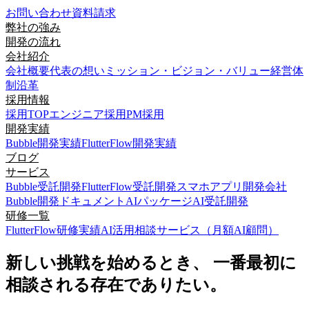
お問い合わせ
資料請求
弊社の強み
開発の流れ
会社紹介
会社概要
代表の想い
ミッション・ビジョン・バリュー
経営体
制
沿革
採用情報
採用TOP
エンジニア採用
PM採用
開発実績
Bubble開発実績
FlutterFlow開発実績
ブログ
サービス
Bubble受託開発
FlutterFlow受託開発
スマホアプリ開発会社
Bubble開発ドキュメント
AIパッケージ
AI受託開発
研修一覧
FlutterFlow研修実績
AI活用相談サービス（月額AI顧問）
新しい挑戦を始めるとき、 一番最初に
相談される存在でありたい。