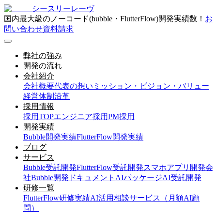
シースリーレーヴ
国内最大級のノーコード(bubble・FlutterFlow)開発実績数！
お
問い合わせ
資料請求
弊社の強み
開発の流れ
会社紹介
会社概要
代表の想い
ミッション・ビジョン・バリュー
経営体制
沿革
採用情報
採用TOP
エンジニア採用
PM採用
開発実績
Bubble開発実績
FlutterFlow開発実績
ブログ
サービス
Bubble受託開発
FlutterFlow受託開発
スマホアプリ開発会
社
Bubble開発ドキュメント
AIパッケージ
AI受託開発
研修一覧
FlutterFlow研修実績
AI活用相談サービス（月額AI顧
問）