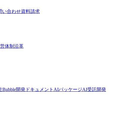
問い合わせ
資料請求
営体制
沿革
社
Bubble開発ドキュメント
AIパッケージ
AI受託開発