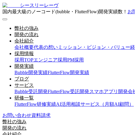
シースリーレーヴ
国内最大級のノーコード(bubble・FlutterFlow)開発実績数！
お
弊社の強み
開発の流れ
会社紹介
会社概要
代表の想い
ミッション・ビジョン・バリュー
経
採用情報
採用TOP
エンジニア採用
PM採用
開発実績
Bubble開発実績
FlutterFlow開発実績
ブログ
サービス
Bubble受託開発
FlutterFlow受託開発
スマホアプリ開発会
研修一覧
FlutterFlow研修実績
AI活用相談サービス（月額AI顧問）
お問い合わせ
資料請求
弊社の強み
開発の流れ
会社紹介