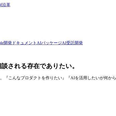
制
沿革
bble開発ドキュメント
AIパッケージ
AI受託開発
相談される存在でありたい。
す。『こんなプロダクトを作りたい』『AIを活用したいが何か