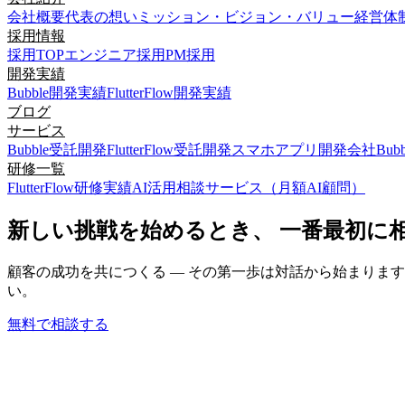
会社概要
代表の想い
ミッション・ビジョン・バリュー
経営体
採用情報
採用TOP
エンジニア採用
PM採用
開発実績
Bubble開発実績
FlutterFlow開発実績
ブログ
サービス
Bubble受託開発
FlutterFlow受託開発
スマホアプリ開発会社
Bu
研修一覧
FlutterFlow研修実績
AI活用相談サービス（月額AI顧問）
新しい挑戦を始めるとき、 一番最初に
顧客の成功を共につくる — その第一歩は対話から始まりま
い。
無料で相談する