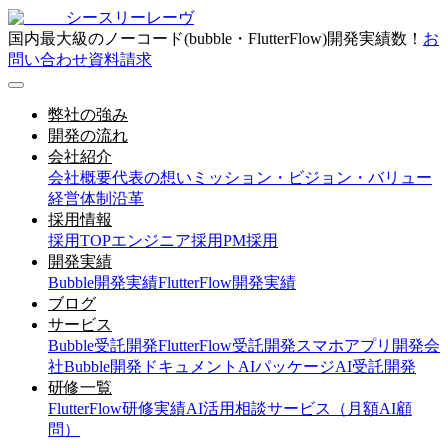
シースリーレーヴ
国内最大級のノーコード(bubble・FlutterFlow)開発実績数！
お
問い合わせ
資料請求
弊社の強み
開発の流れ
会社紹介
会社概要
代表の想い
ミッション・ビジョン・バリュー
経営体制
沿革
採用情報
採用TOP
エンジニア採用
PM採用
開発実績
Bubble開発実績
FlutterFlow開発実績
ブログ
サービス
Bubble受託開発
FlutterFlow受託開発
スマホアプリ開発会
社
Bubble開発ドキュメント
AIパッケージ
AI受託開発
研修一覧
FlutterFlow研修実績
AI活用相談サービス（月額AI顧
問）