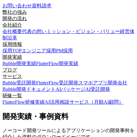
お問い合わせ
資料請求
弊社の強み
開発の流れ
会社紹介
会社概要
代表の想い
ミッション・ビジョン・バリュー
経営体
制
沿革
採用情報
採用TOP
エンジニア採用
PM採用
開発実績
Bubble開発実績
FlutterFlow開発実績
ブログ
サービス
Bubble受託開発
FlutterFlow受託開発
スマホアプリ開発会社
Bubble開発ドキュメント
AIパッケージ
AI受託開発
研修一覧
FlutterFlow研修実績
AI活用相談サービス（月額AI顧問）
開発実績・事例資料
ノーコード開発ツールによるアプリケーションの開発事例を
紹介した資料のダウンロードページです