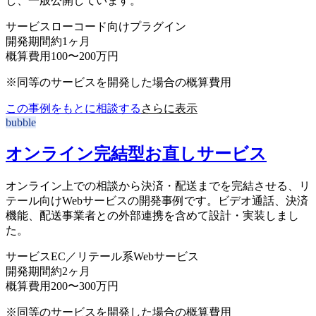
し、一般公開しています。
サービス
ローコード向けプラグイン
開発期間
約1ヶ月
概算費用
100〜200万円
※同等のサービスを開発した場合の概算費用
この事例をもとに相談する
さらに表示
bubble
オンライン完結型お直しサービス
オンライン上での相談から決済・配送までを完結させる、リ
テール向けWebサービスの開発事例です。ビデオ通話、決済
機能、配送事業者との外部連携を含めて設計・実装しまし
た。
サービス
EC／リテール系Webサービス
開発期間
約2ヶ月
概算費用
200〜300万円
※同等のサービスを開発した場合の概算費用