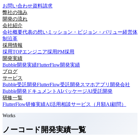
お問い合わせ
資料請求
弊社の強み
開発の流れ
会社紹介
会社概要
代表の想い
ミッション・ビジョン・バリュー
経営体
制
沿革
採用情報
採用TOP
エンジニア採用
PM採用
開発実績
Bubble開発実績
FlutterFlow開発実績
ブログ
サービス
Bubble受託開発
FlutterFlow受託開発
スマホアプリ開発会社
Bubble開発ドキュメント
AIパッケージ
AI受託開発
研修一覧
FlutterFlow研修実績
AI活用相談サービス（月額AI顧問）
Works
ノーコード開発実績一覧