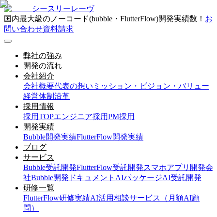
シースリーレーヴ
国内最大級のノーコード(bubble・FlutterFlow)開発実績数！
お
問い合わせ
資料請求
弊社の強み
開発の流れ
会社紹介
会社概要
代表の想い
ミッション・ビジョン・バリュー
経営体制
沿革
採用情報
採用TOP
エンジニア採用
PM採用
開発実績
Bubble開発実績
FlutterFlow開発実績
ブログ
サービス
Bubble受託開発
FlutterFlow受託開発
スマホアプリ開発会
社
Bubble開発ドキュメント
AIパッケージ
AI受託開発
研修一覧
FlutterFlow研修実績
AI活用相談サービス（月額AI顧
問）