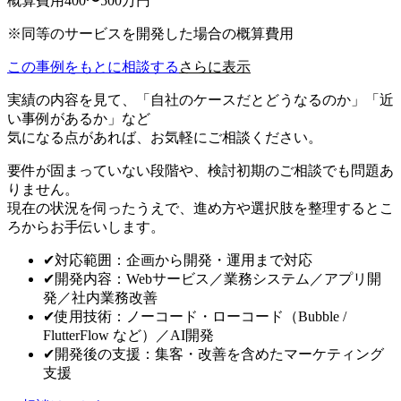
概算費用
400〜500万円
※同等のサービスを開発した場合の概算費用
この事例をもとに相談する
さらに表示
実績の内容を見て、「自社のケースだとどうなるのか」「近
い事例があるか」など
気になる点があれば、お気軽にご相談ください。
要件が固まっていない段階や、検討初期のご相談でも問題あ
りません。
現在の状況を伺ったうえで、進め方や選択肢を整理するとこ
ろからお手伝いします。
✔
対応範囲：企画から開発・運用まで対応
✔
開発内容：Webサービス／業務システム／アプリ開
発／社内業務改善
✔
使用技術：ノーコード・ローコード（Bubble /
FlutterFlow など）／AI開発
✔
開発後の支援：集客・改善を含めたマーケティング
支援