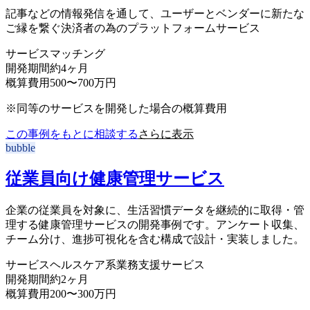
記事などの情報発信を通して、ユーザーとベンダーに新たな
ご縁を繋ぐ決済者の為のプラットフォームサービス
サービス
マッチング
開発期間
約4ヶ月
概算費用
500〜700万円
※同等のサービスを開発した場合の概算費用
この事例をもとに相談する
さらに表示
bubble
従業員向け健康管理サービス
企業の従業員を対象に、生活習慣データを継続的に取得・管
理する健康管理サービスの開発事例です。アンケート収集、
チーム分け、進捗可視化を含む構成で設計・実装しました。
サービス
ヘルスケア系業務支援サービス
開発期間
約2ヶ月
概算費用
200〜300万円