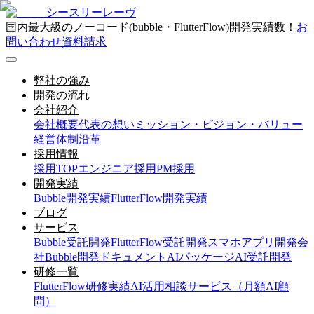
シースリーレーヴ
国内最大級のノーコード(bubble・FlutterFlow)開発実績数！
お
問い合わせ
資料請求
弊社の強み
開発の流れ
会社紹介
会社概要
代表の想い
ミッション・ビジョン・バリュー
経営体制
沿革
採用情報
採用TOP
エンジニア採用
PM採用
開発実績
Bubble開発実績
FlutterFlow開発実績
ブログ
サービス
Bubble受託開発
FlutterFlow受託開発
スマホアプリ開発会
社
Bubble開発ドキュメント
AIパッケージ
AI受託開発
研修一覧
FlutterFlow研修実績
AI活用相談サービス（月額AI顧
問）