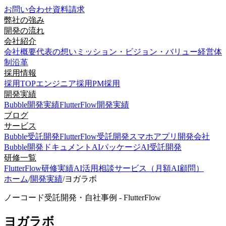
お問い合わせ
資料請求
弊社の強み
開発の流れ
会社紹介
会社概要
代表の想い
ミッション・ビジョン・バリュー
経営体
制
沿革
採用情報
採用TOP
エンジニア採用
PM採用
開発実績
Bubble開発実績
FlutterFlow開発実績
ブログ
サービス
Bubble受託開発
FlutterFlow受託開発
スマホアプリ開発会社
Bubble開発ドキュメント
AIパッケージ
AI受託開発
研修一覧
FlutterFlow研修実績
AI活用相談サービス（月額AI顧問）
ホーム
/
開発実績
/
ヨガラボ
ノーコード受託開発・自社事例 - FlutterFlow
ヨガラボ