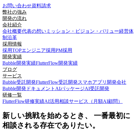
お問い合わせ
資料請求
弊社の強み
開発の流れ
会社紹介
会社概要
代表の想い
ミッション・ビジョン・バリュー
経営体
制
沿革
採用情報
採用TOP
エンジニア採用
PM採用
開発実績
Bubble開発実績
FlutterFlow開発実績
ブログ
サービス
Bubble受託開発
FlutterFlow受託開発
スマホアプリ開発会社
Bubble開発ドキュメント
AIパッケージ
AI受託開発
研修一覧
FlutterFlow研修実績
AI活用相談サービス（月額AI顧問）
新しい挑戦を始めるとき、 一番最初に
相談される存在でありたい。