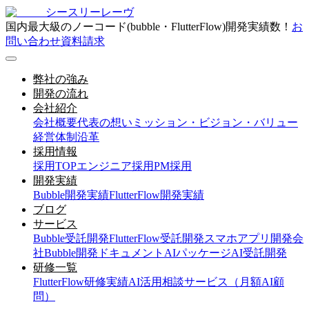
シースリーレーヴ
国内最大級のノーコード(bubble・FlutterFlow)開発実績数！
お
問い合わせ
資料請求
弊社の強み
開発の流れ
会社紹介
会社概要
代表の想い
ミッション・ビジョン・バリュー
経営体制
沿革
採用情報
採用TOP
エンジニア採用
PM採用
開発実績
Bubble開発実績
FlutterFlow開発実績
ブログ
サービス
Bubble受託開発
FlutterFlow受託開発
スマホアプリ開発会
社
Bubble開発ドキュメント
AIパッケージ
AI受託開発
研修一覧
FlutterFlow研修実績
AI活用相談サービス（月額AI顧
問）