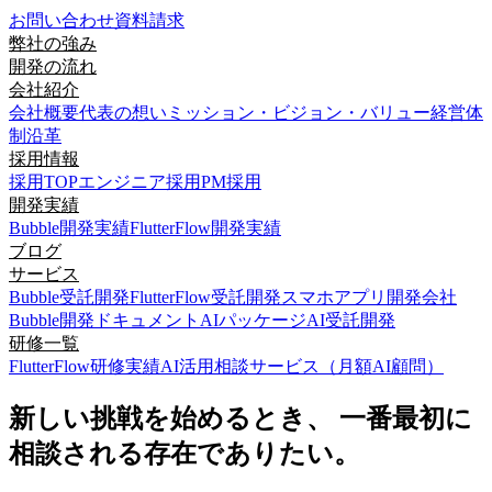
お問い合わせ
資料請求
弊社の強み
開発の流れ
会社紹介
会社概要
代表の想い
ミッション・ビジョン・バリュー
経営体
制
沿革
採用情報
採用TOP
エンジニア採用
PM採用
開発実績
Bubble開発実績
FlutterFlow開発実績
ブログ
サービス
Bubble受託開発
FlutterFlow受託開発
スマホアプリ開発会社
Bubble開発ドキュメント
AIパッケージ
AI受託開発
研修一覧
FlutterFlow研修実績
AI活用相談サービス（月額AI顧問）
新しい挑戦を始めるとき、 一番最初に
相談される存在でありたい。