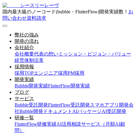
シースリーレーヴ
国内最大級のノーコード(bubble・FlutterFlow)開発実績数！
お
問い合わせ
資料請求
弊社の強み
開発の流れ
会社紹介
会社概要
代表の想い
ミッション・ビジョン・バリュー
経営体制
沿革
採用情報
採用TOP
エンジニア採用
PM採用
開発実績
Bubble開発実績
FlutterFlow開発実績
ブログ
サービス
Bubble受託開発
FlutterFlow受託開発
スマホアプリ開発会
社
Bubble開発ドキュメント
AIパッケージ
AI受託開発
研修一覧
FlutterFlow研修実績
AI活用相談サービス（月額AI顧
問）