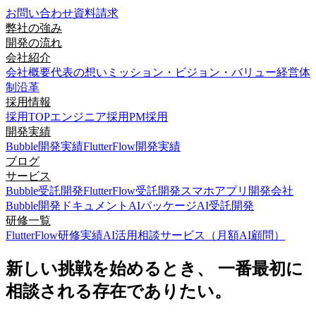
お問い合わせ
資料請求
弊社の強み
開発の流れ
会社紹介
会社概要
代表の想い
ミッション・ビジョン・バリュー
経営体
制
沿革
採用情報
採用TOP
エンジニア採用
PM採用
開発実績
Bubble開発実績
FlutterFlow開発実績
ブログ
サービス
Bubble受託開発
FlutterFlow受託開発
スマホアプリ開発会社
Bubble開発ドキュメント
AIパッケージ
AI受託開発
研修一覧
FlutterFlow研修実績
AI活用相談サービス（月額AI顧問）
新しい挑戦を始めるとき、 一番最初に
相談される存在でありたい。