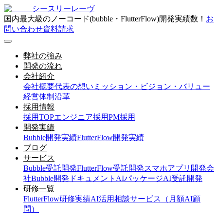
シースリーレーヴ
国内最大級のノーコード(bubble・FlutterFlow)開発実績数！
お
問い合わせ
資料請求
弊社の強み
開発の流れ
会社紹介
会社概要
代表の想い
ミッション・ビジョン・バリュー
経営体制
沿革
採用情報
採用TOP
エンジニア採用
PM採用
開発実績
Bubble開発実績
FlutterFlow開発実績
ブログ
サービス
Bubble受託開発
FlutterFlow受託開発
スマホアプリ開発会
社
Bubble開発ドキュメント
AIパッケージ
AI受託開発
研修一覧
FlutterFlow研修実績
AI活用相談サービス（月額AI顧
問）