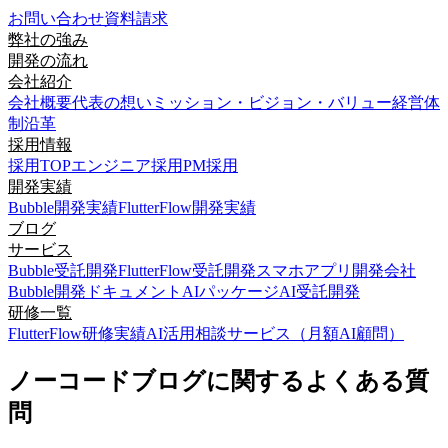
お問い合わせ
資料請求
弊社の強み
開発の流れ
会社紹介
会社概要
代表の想い
ミッション・ビジョン・バリュー
経営体
制
沿革
採用情報
採用TOP
エンジニア採用
PM採用
開発実績
Bubble開発実績
FlutterFlow開発実績
ブログ
サービス
Bubble受託開発
FlutterFlow受託開発
スマホアプリ開発会社
Bubble開発ドキュメント
AIパッケージ
AI受託開発
研修一覧
FlutterFlow研修実績
AI活用相談サービス（月額AI顧問）
ノーコードブログに関するよくある質
問