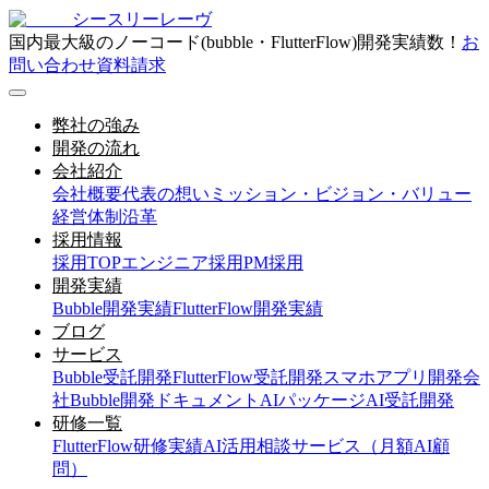
シースリーレーヴ
国内最大級のノーコード(bubble・FlutterFlow)開発実績数！
お
問い合わせ
資料請求
弊社の強み
開発の流れ
会社紹介
会社概要
代表の想い
ミッション・ビジョン・バリュー
経営体制
沿革
採用情報
採用TOP
エンジニア採用
PM採用
開発実績
Bubble開発実績
FlutterFlow開発実績
ブログ
サービス
Bubble受託開発
FlutterFlow受託開発
スマホアプリ開発会
社
Bubble開発ドキュメント
AIパッケージ
AI受託開発
研修一覧
FlutterFlow研修実績
AI活用相談サービス（月額AI顧
問）