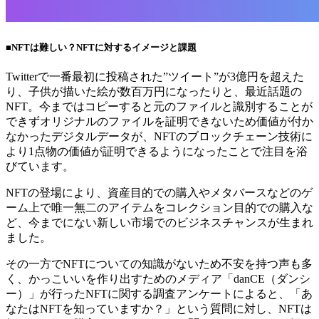
■NFTは難しい？NFTに対するイメージと課題
Twitterで一番最初に投稿された”ツイート”が3億円を超えた
り、子供が描いた絵が数百万円になったりと、最近話題の
NFT。今まではコピーすると元のファイルと識別することが
できずオリジナルのファイルを証明できないため価値が付か
なかったデジタルデータが、NFTのブロックチェーン技術に
より1点物の価値が証明できるようになったことで注目を浴
びています。
NFTの登場により、資産目的での購入やメタバースなどのゲ
ーム上で唯一無二のアイテムをコレクション目的での購入な
ど、今までにない新しい市場でのビジネスチャンスが生まれ
ました。
その一方でNFTについての知識がないため不安を持つ声も多
く、かっこいいを作り出すためのメディア「danCE（ダンシ
ー）」が行ったNFTに関する調査アンケートによると、「あ
なたはNFTを知っていますか？」という質問に対し、NFTは