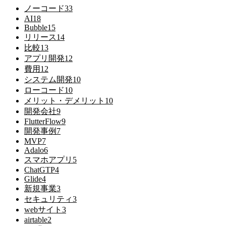
ノーコード
33
AI
18
Bubble
15
リリース
14
比較
13
アプリ開発
12
費用
12
システム開発
10
ローコード
10
メリット・デメリット
10
開発会社
9
FlutterFlow
9
開発事例
7
MVP
7
Adalo
6
スマホアプリ
5
ChatGTP
4
Glide
4
新規事業
3
セキュリティ
3
webサイト
3
airtable
2