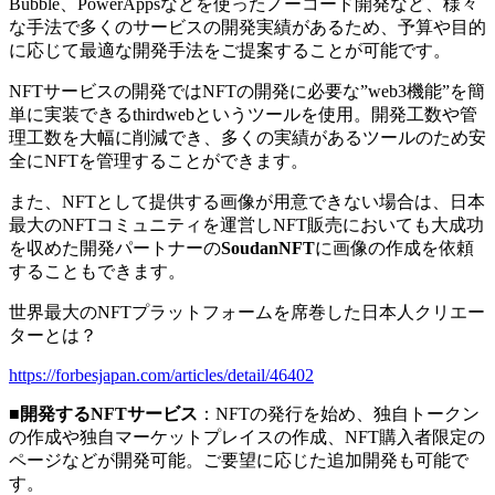
Bubble、PowerAppsなどを使ったノーコード開発など、様々
な手法で多くのサービスの開発実績があるため、予算や目的
に応じて最適な開発手法をご提案することが可能です。
NFTサービスの開発ではNFTの開発に必要な”web3機能”を簡
単に実装できるthirdwebというツールを使用。開発工数や管
理工数を大幅に削減でき、多くの実績があるツールのため安
全にNFTを管理することができます。
また、NFTとして提供する画像が用意できない場合は、日本
最大のNFTコミュニティを運営しNFT販売においても大成功
を収めた開発パートナーの
SoudanNFT
に画像の作成を依頼
することもできます。
世界最大のNFTプラットフォームを席巻した日本人クリエー
ターとは？
https://forbesjapan.com/articles/detail/46402
■開発するNFTサービス
：NFTの発行を始め、独自トークン
の作成や独自マーケットプレイスの作成、NFT購入者限定の
ページなどが開発可能。ご要望に応じた追加開発も可能で
す。