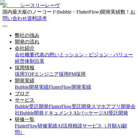
シースリーレーヴ
国内最大級のノーコード(bubble・FlutterFlow)開発実績数！
お
問い合わせ
資料請求
弊社の強み
開発の流れ
会社紹介
会社概要
代表の想い
ミッション・ビジョン・バリュー
経営体制
沿革
採用情報
採用TOP
エンジニア採用
PM採用
開発実績
Bubble開発実績
FlutterFlow開発実績
ブログ
サービス
Bubble受託開発
FlutterFlow受託開発
スマホアプリ開発会
社
Bubble開発ドキュメント
AIパッケージ
AI受託開発
研修一覧
FlutterFlow研修実績
AI活用相談サービス（月額AI顧
問）