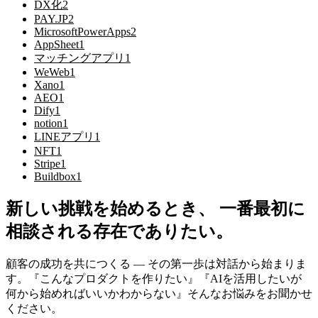
DX化
2
PAY.JP
2
MicrosoftPowerApps
2
AppSheet
1
マッチングアプリ
1
WeWeb
1
Xano
1
AEO
1
Dify
1
notion
1
LINEアプリ
1
NFT
1
Stripe
1
Buildbox
1
新しい挑戦を始めるとき、 一番最初に
相談される存在でありたい。
顧客の成功を共につくる — その第一歩は対話から始まりま
す。『こんなプロダクトを作りたい』『AIを活用したいが
何から始めればいいかわからない』そんなお悩みをお聞かせ
ください。