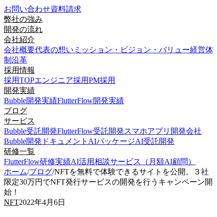
お問い合わせ
資料請求
弊社の強み
開発の流れ
会社紹介
会社概要
代表の想い
ミッション・ビジョン・バリュー
経営体
制
沿革
採用情報
採用TOP
エンジニア採用
PM採用
開発実績
Bubble開発実績
FlutterFlow開発実績
ブログ
サービス
Bubble受託開発
FlutterFlow受託開発
スマホアプリ開発会社
Bubble開発ドキュメント
AIパッケージ
AI受託開発
研修一覧
FlutterFlow研修実績
AI活用相談サービス（月額AI顧問）
ホーム
/
ブログ
/
NFTを無料で体験できるサイトを公開。３社
限定30万円でNFT発行サービスの開発を行うキャンペーン開
始！
NFT
2022年4月6日